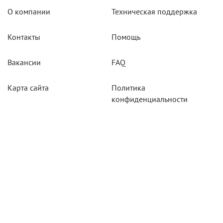
О компании
Техническая поддержка
Контакты
Помощь
Вакансии
FAQ
Карта сайта
Политика
конфиденциальности
Акции
Системы мониторинга
Оборудование
Агротехнологии
Карты для тахографов
Навигационнное
оборудование
Тахографическое