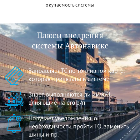
окупаемость системы
Плюсы внедрения
системы Автонавикс
Заправляет ТС по топливной карте,
которая привязана к системе
Знает, выполняются ли им KPI,
влияющие на его з/п
Получает уведомления, о
необходимости пройти ТО, заменить
шины и пр.