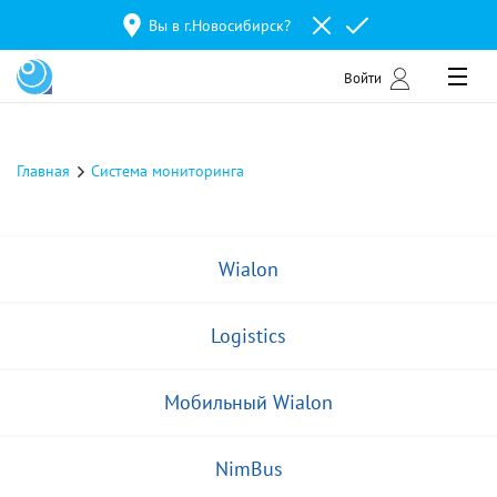
Вы в г.
Новосибирск
?
Войти
Главная
Система мониторинга
Wialon
Logistics
Мобильный Wialon
NimBus