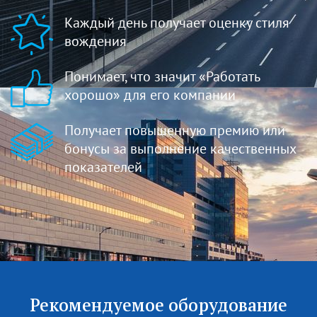
Каждый день получает оценку стиля
вождения
Понимает, что значит «Работать
хорошо» для его компании
Получает повышенную премию или
бонусы за выполнение качественных
показателей
Рекомендуемое оборудование