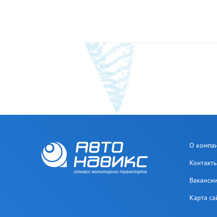
О компа
Контакт
Ваканси
Карта са