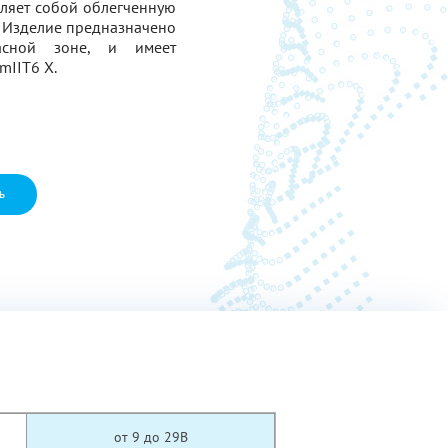
ляет собой облегченную
. Изделие предназначено
асной зоне, и имеет
mIIT6 X.
ь
от 9 до 29В