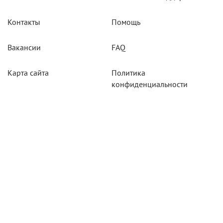
Контакты
Помощь
Вакансии
FAQ
Карта сайта
Политика
конфиденциальности
Акции
Системы мониторинга
Оборудование
Агротехнологии
Карты для тахографов
Навигационнное
оборудование
Тахографическое
оборудование