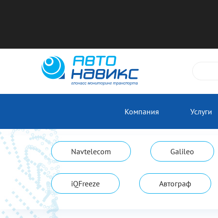
Компания
Услуги
Navtelecom
Galileo
iQFreeze
Автограф