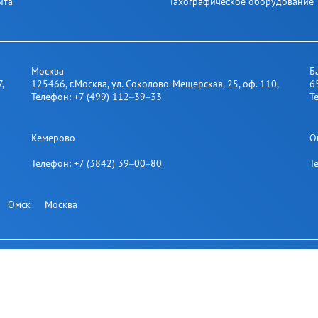
йта
Тахографическое оборудование
Москва
Б
7
,
125466
,
г.Москва
,
ул. Соколово-Мещерская, 25​, оф. 110
,
6
Телефон:
+7 (499) 112‒39‒33
Т
Кемерово
О
Телефон:
+7 (3842) 39‒00‒80
Т
Омск
Москва
итесь на нашу рассылку: