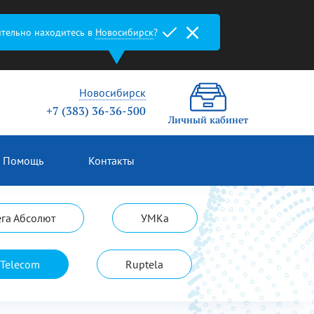
ительно находитесь в
Новосибирск
?
Новосибирск
+7 (383) 36-36-500
Личный кабинет
Помощь
Контакты
ега Абсолют
УМКа
 Telecom
Ruptela