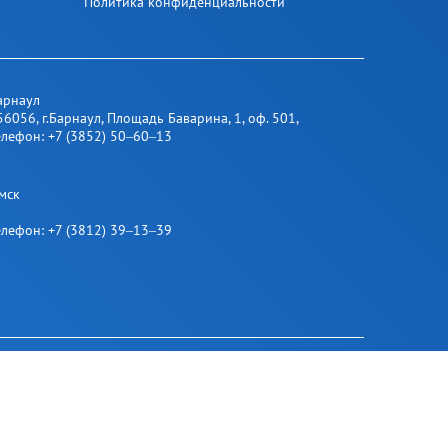
Политика конфиденциальности
арнаул
56056
,
г.Барнаул
,
​ Площадь Баварина, 1​, оф. 501
,
елефон:
+7 (3852) 50‒60‒13
мск
елефон:
+7 (3812) 39‒13‒39
Мы в социальных сетях: