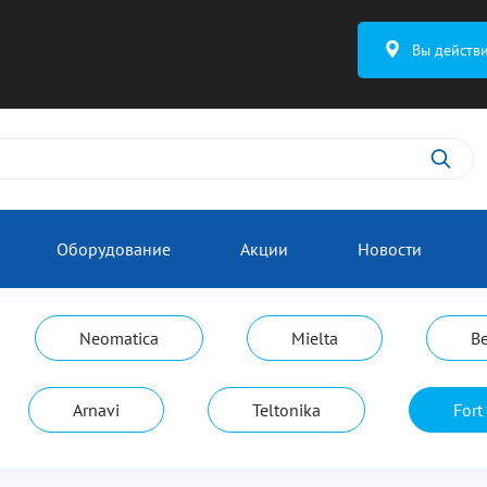
Вы действ
Оборудование
Акции
Новости
Neomatica
Mielta
В
Arnavi
Teltonika
Fort