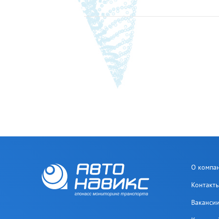
О компа
Контакт
Ваканси